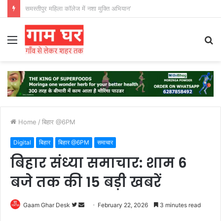
हड़ताली सफाईकर्मियों ने नगर निगम का घेराव किया’
Menu
S
fo
Home
/
बिहार @6PM
Digital
बिहार
बिहार @6PM
समाचार
बिहार संध्या समाचार: शाम 6
बजे तक की 15 बड़ी खबरें
Follow
Send
Gaam Ghar Desk
February 22, 2026
3 minutes read
on
an