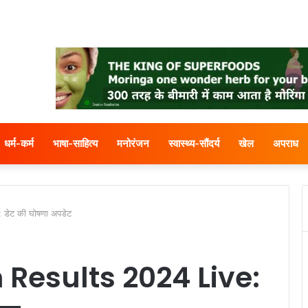
धर्म-कर्म
भाषा-साहित्य
मनोरंजन
स्वास्थ्य-सौंदर्य
खेल
अपराध
डेट की घोषणा अपडेट
 Results 2024 Live: