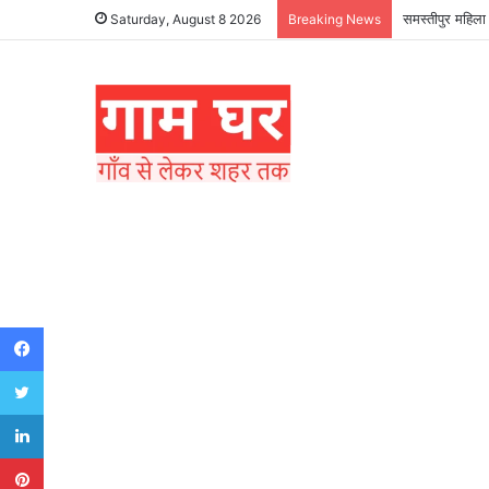
समस्तीपुर महिला 
Saturday, August 8 2026
Breaking News
Facebook
Twitter
LinkedIn
Pinterest