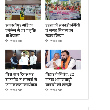
समस्तीपुर महिला
हड़ताली सफाईकर्मियों
कॉलेज में नशा मुक्ति
ने नगर निगम का
अभियान’
घेराव किया’
1 week ago
1 week ago
विश्व बाघ दिवस पर
बिहार कैबिनेट: 22
राजगीर जू सफारी में
हजार आंगनबाड़ी
जागरूकता कार्यक्रम
बहाली को मंजूरी’
1 week ago
1 week ago