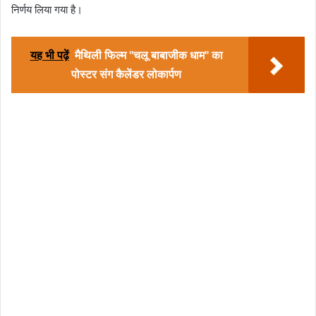
निर्णय लिया गया है।
यह भी पढ़ें
मैथिली फिल्म "चलू बाबाजीक धाम" का
पोस्टर संग कैलेंडर लोकार्पण