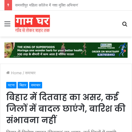
हड़ताली सफाईकर्मियों ने नगर निगम का घेराव किया’
Menu
S
fo
Home
/
समाचार
पटना
बिहार
समाचार
बिहार में दितवाह का असर, कई
जिलों में बादल छाएंगे, बारिश की
संभावना नहीं