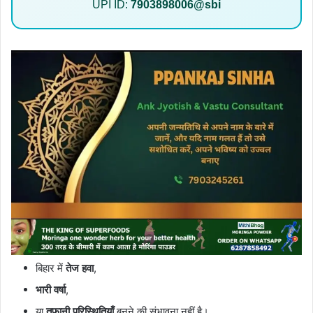
UPI ID:
7903898006@sbi
बिहार में
तेज हवा
,
भारी वर्षा
,
या
तूफानी परिस्थितियाँ
बनने की संभावना नहीं है।