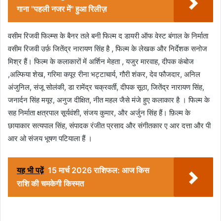
गाना "पहली नजर में" हुआ रिलीज़
वसीम रिजवी फिल्म्स के बैनर तले बनी फिल्म द डायरी ऑफ वेस्ट बंगाल के निर्माता
वसीम रिजवी उर्फ़ जितेंद्र नारायण सिंह है , फिल्म के लेखक और निर्देशक सनोज
मिश्र हैं। फिल्म के कलाकारों में अर्शिन मेहता , यजुर मारवाह, दीपक कंबोज
,अल्फिया शेख, गरिमा कपूर रीना भट्टाचार्य, गौरी शंकर, देव फौजदार, अनिल
अंजुनिल, संजू सोलंकी, डा रामेंद्र चक्रवर्ती, दीपक सूठा, जितेंद्र नारायण सिंह,
जनार्दन सिंह मयूर, अनुज दीक्षित, नीत महल जैसे मंजे हुए कलाकार है । फिल्म के
सह निर्माता क्षत्रपाल सूर्यवंशी, संजय कुमार, और अर्जुन सिंह हैं। फ़िल्म के
छायाकार सत्यपाल सिंह, संपादक रंजीत प्रसाद और संगीतकार ए आर दत्ता और पी
आर ओ संजय भूषण पटियाला हैं ।
यह भी पढ़ें
15 मार्च 2026 राशिफल: आज किस
राशि की चमकेगी किस्मत