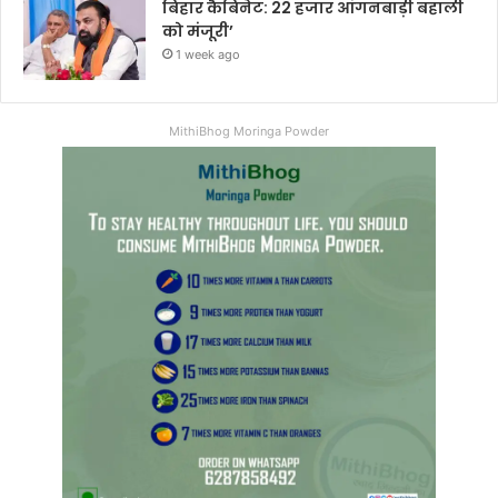
बिहार कैबिनेट: 22 हजार आंगनबाड़ी बहाली
को मंजूरी’
1 week ago
MithiBhog Moringa Powder