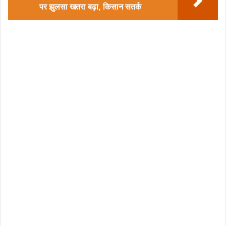
पर झुलसा खतरा बढ़ा, किसान सतर्क