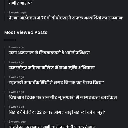
गंभीर आरोप’
2 weeks ago
प्रेरणा आईएएस में 70वीं बीपीएससी सफल अभ्यर्थियों का सम्मान’
Most Viewed Posts
1 week ago
सदर अस्पताल में मिडवाइफरी डैशबोर्ड प्रशिक्षण
1 week ago
समस्तीपुर महिला कॉलेज में नशा मुक्ति अभियान’
1 week ago
हड़ताली सफाईकर्मियों ने नगर निगम का घेराव किया’
1 week ago
विश्व बाघ दिवस पर राजगीर जू सफारी में जागरूकता कार्यक्रम
1 week ago
बिहार कैबिनेट: 22 हजार आंगनबाड़ी बहाली को मंजूरी’
2 weeks ago
बांकीपुर उपचुनाव: सभी बूथों पर केंद्रीय बल तैनात’