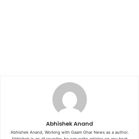
Abhishek Anand
Abhishek Anand, Working with Gaam Ghar News as a author.
Abhishek is an all rounder, he can write articles on any beat