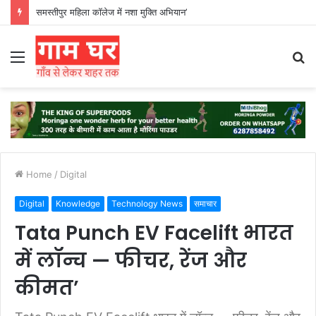
हड़ताली सफाईकर्मियों ने नगर निगम का घेराव किया’
Menu
S
fo
Home
/
Digital
Digital
Knowledge
Technology News
समाचार
Tata Punch EV Facelift भारत
में लॉन्च — फीचर, रेंज और
कीमत’