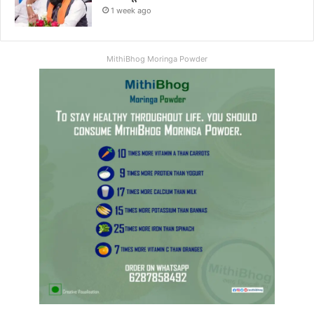
1 week ago
MithiBhog Moringa Powder