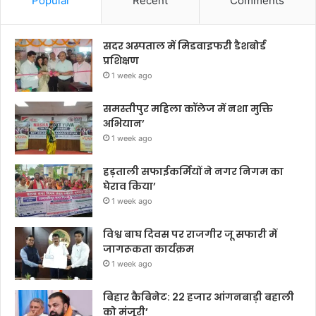
Popular
Recent
Comments
सदर अस्पताल में मिडवाइफरी डैशबोर्ड
प्रशिक्षण
1 week ago
समस्तीपुर महिला कॉलेज में नशा मुक्ति
अभियान’
1 week ago
हड़ताली सफाईकर्मियों ने नगर निगम का
घेराव किया’
1 week ago
विश्व बाघ दिवस पर राजगीर जू सफारी में
जागरूकता कार्यक्रम
1 week ago
बिहार कैबिनेट: 22 हजार आंगनबाड़ी बहाली
को मंजूरी’