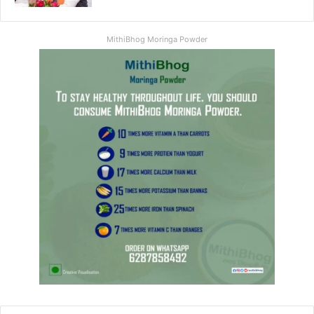
MithiBhog Moringa Powder