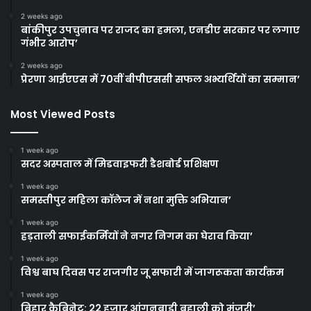
2 weeks ago
बांकीपुर उपचुनाव पर राजद का हमला, एनडीए सरकार पर लगाए
गंभीर आरोप’
2 weeks ago
प्रेरणा आईएएस में 70वीं बीपीएससी सफल अभ्यर्थियों का सम्मान’
Most Viewed Posts
1 week ago
सदर अस्पताल में मिडवाइफरी डैशबोर्ड प्रशिक्षण
1 week ago
समस्तीपुर महिला कॉलेज में नशा मुक्ति अभियान’
1 week ago
हड़ताली सफाईकर्मियों ने नगर निगम का घेराव किया’
1 week ago
विश्व बाघ दिवस पर राजगीर जू सफारी में जागरूकता कार्यक्रम
1 week ago
बिहार कैबिनेट: 22 हजार आंगनबाड़ी बहाली को मंजूरी’