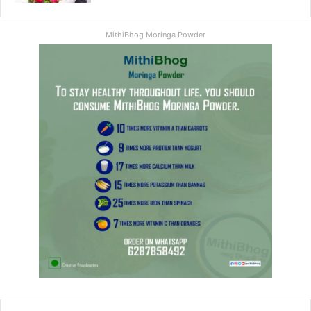
MithiBhog Moringa Powder