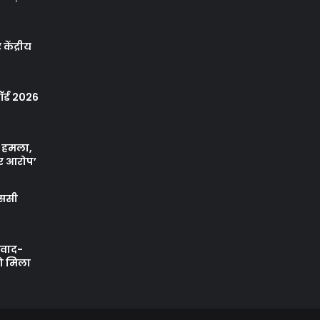
केंद्रीय
र्ड 2026
ा हमला,
र आरोप’
एससी
ी वाद-
को मिला