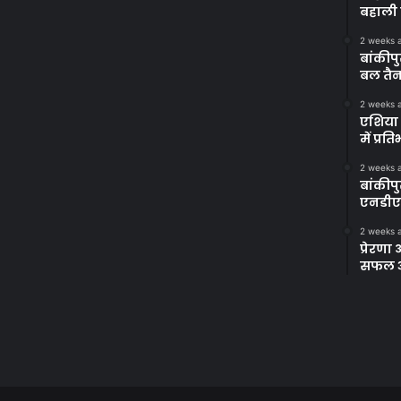
बहाली 
2 weeks 
बांकीपु
बल तैन
2 weeks 
एशिया 
में प्र
2 weeks 
बांकीप
एनडीए
2 weeks 
प्रेरण
सफल अभ