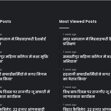
 Posts
Most Viewed Posts
go
1 week ago
्पताल में मिडवाइफरी डैशबोर्ड
सदर अस्पताल में मिडवाइफरी डै
ण
प्रशिक्षण
go
1 week ago
पुर महिला कॉलेज में नशा मुक्ति
समस्तीपुर महिला कॉलेज में नश
न’
अभियान’
go
1 week ago
ी सफाईकर्मियों ने नगर निगम
हड़ताली सफाईकर्मियों ने नग
ाव किया’
का घेराव किया’
go
1 week ago
बाघ दिवस पर राजगीर जू सफारी में
विश्व बाघ दिवस पर राजगीर जू स
ता कार्यक्रम
जागरूकता कार्यक्रम
go
1 week ago
कैबिनेट: 22 हजार आंगनबाड़ी
बिहार कैबिनेट: 22 हजार आंगन