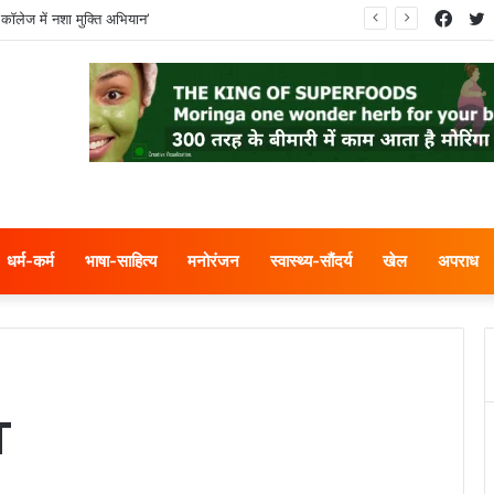
Face
T
कॉलेज में नशा मुक्ति अभियान’
धर्म-कर्म
भाषा-साहित्य
मनोरंजन
स्वास्थ्य-सौंदर्य
खेल
अपराध
T