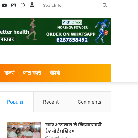
book
witter
YouTube
Instagram
WhatsApp
Log
Search
In
for
नौकरी
फोटो गैलरी
वीडियो
Popular
Recent
Comments
सदर अस्पताल में मिडवाइफरी
डैशबोर्ड प्रशिक्षण
1 week ago