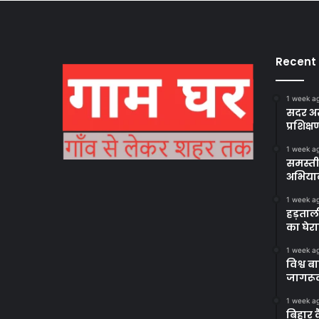
Recent
1 week a
सदर अस
प्रशिक्ष
1 week a
समस्ती
अभिया
1 week a
हड़ताल
का घेर
1 week a
विश्व 
जागरूक
1 week a
बिहार 