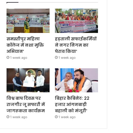
समस्तीपुर महिला
हड़ताली सफाईकर्मियों
कॉलेज में नशा मुक्ति
ने नगर निगम का
अभियान’
घेराव किया’
1 week ago
1 week ago
विश्व बाघ दिवस पर
बिहार कैबिनेट: 22
राजगीर जू सफारी में
हजार आंगनबाड़ी
जागरूकता कार्यक्रम
बहाली को मंजूरी’
1 week ago
1 week ago