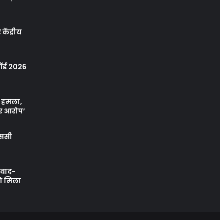
केंद्रीय
र्ड 2026
ा हमला,
र आरोप’
एससी
ी वाद-
को मिला