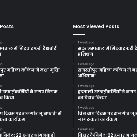
 Posts
Most Viewed Posts
go
1 week ago
्पताल में मिडवाइफरी डैशबोर्ड
सदर अस्पताल में मिडवाइफरी डै
ण
प्रशिक्षण
go
1 week ago
पुर महिला कॉलेज में नशा मुक्ति
समस्तीपुर महिला कॉलेज में नश
न’
अभियान’
go
1 week ago
ी सफाईकर्मियों ने नगर निगम
हड़ताली सफाईकर्मियों ने नग
ाव किया’
का घेराव किया’
go
1 week ago
बाघ दिवस पर राजगीर जू सफारी में
विश्व बाघ दिवस पर राजगीर जू स
ता कार्यक्रम
जागरूकता कार्यक्रम
go
1 week ago
कैबिनेट: 22 हजार आंगनबाड़ी
बिहार कैबिनेट: 22 हजार आंगन