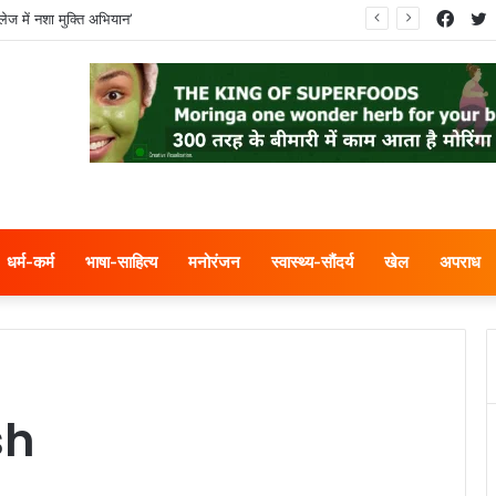
Face
T
ेज में नशा मुक्ति अभियान’
धर्म-कर्म
भाषा-साहित्य
मनोरंजन
स्वास्थ्य-सौंदर्य
खेल
अपराध
sh