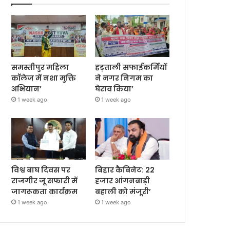
समस्तीपुर महिला
हड़ताली सफाईकर्मियों
कॉलेज में नशा मुक्ति
ने नगर निगम का
अभियान’
घेराव किया’
1 week ago
1 week ago
विश्व बाघ दिवस पर
बिहार कैबिनेट: 22
राजगीर जू सफारी में
हजार आंगनबाड़ी
जागरूकता कार्यक्रम
बहाली को मंजूरी’
1 week ago
1 week ago