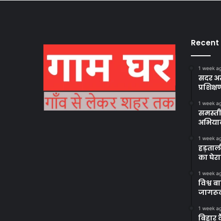
Recent
1 week a
सदर अस
प्रशिक्ष
1 week a
समस्ती
अभिया
1 week a
हड़ताल
का घेर
1 week a
विश्व 
जागरूक
1 week a
बिहार 