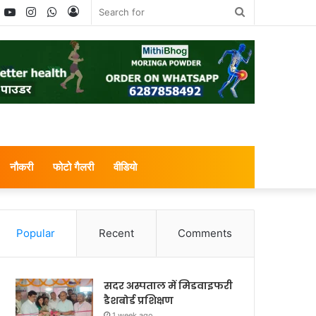
book
witter
YouTube
Instagram
WhatsApp
Log
Search
In
for
नौकरी
फोटो गैलरी
वीडियो
Popular
Recent
Comments
सदर अस्पताल में मिडवाइफरी
डैशबोर्ड प्रशिक्षण
1 week ago