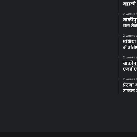
बहाली 
2 weeks 
बांकीपु
बल तैन
2 weeks 
एशिया 
में प्र
2 weeks 
बांकीप
एनडीए
2 weeks 
प्रेरण
सफल अभ