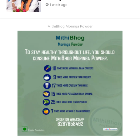
1 week ago
MithiBhog Moringa Powder