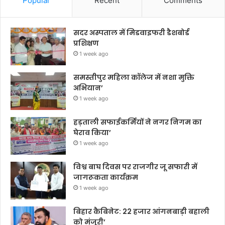
Popular
Recent
Comments
सदर अस्पताल में मिडवाइफरी डैशबोर्ड
प्रशिक्षण
1 week ago
समस्तीपुर महिला कॉलेज में नशा मुक्ति
अभियान’
1 week ago
हड़ताली सफाईकर्मियों ने नगर निगम का
घेराव किया’
1 week ago
विश्व बाघ दिवस पर राजगीर जू सफारी में
जागरूकता कार्यक्रम
1 week ago
बिहार कैबिनेट: 22 हजार आंगनबाड़ी बहाली
को मंजूरी’