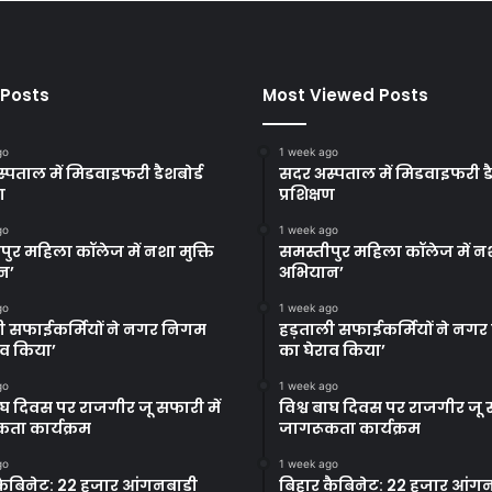
 Posts
Most Viewed Posts
go
1 week ago
्पताल में मिडवाइफरी डैशबोर्ड
सदर अस्पताल में मिडवाइफरी डै
ण
प्रशिक्षण
go
1 week ago
पुर महिला कॉलेज में नशा मुक्ति
समस्तीपुर महिला कॉलेज में नश
न’
अभियान’
go
1 week ago
ी सफाईकर्मियों ने नगर निगम
हड़ताली सफाईकर्मियों ने नग
ाव किया’
का घेराव किया’
go
1 week ago
बाघ दिवस पर राजगीर जू सफारी में
विश्व बाघ दिवस पर राजगीर जू स
ता कार्यक्रम
जागरूकता कार्यक्रम
go
1 week ago
कैबिनेट: 22 हजार आंगनबाड़ी
बिहार कैबिनेट: 22 हजार आंगन