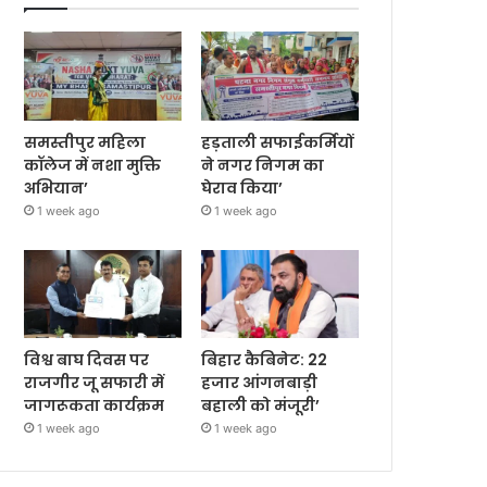
समस्तीपुर महिला
हड़ताली सफाईकर्मियों
कॉलेज में नशा मुक्ति
ने नगर निगम का
अभियान’
घेराव किया’
1 week ago
1 week ago
विश्व बाघ दिवस पर
बिहार कैबिनेट: 22
राजगीर जू सफारी में
हजार आंगनबाड़ी
जागरूकता कार्यक्रम
बहाली को मंजूरी’
1 week ago
1 week ago