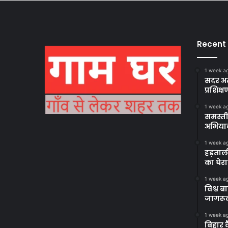
Recent
1 week a
सदर अस
प्रशिक्ष
1 week a
समस्ती
अभिया
1 week a
हड़ताल
का घेर
1 week a
विश्व 
जागरूक
1 week a
बिहार 