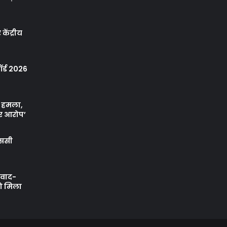
केंद्रीय
र्ड 2026
ा हमला,
र आरोप’
एससी
ी वाद-
को मिला