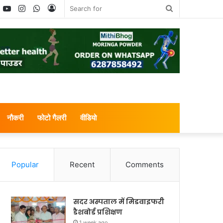
book
witter
YouTube
Instagram
WhatsApp
Log
Search
In
for
नौकरी
फोटो गैलरी
वीडियो
Popular
Recent
Comments
सदर अस्पताल में मिडवाइफरी
डैशबोर्ड प्रशिक्षण
1 week ago