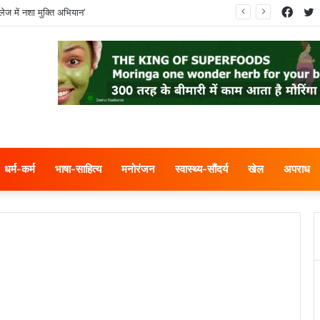
Face
T
ेज में नशा मुक्ति अभियान’
धर्म-कर्म
भाषा-साहित्य
मनोरंजन
स्वास्थ्य-सौंदर्य
खेल
अपराध