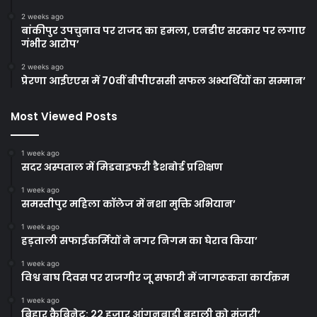
2 weeks ago
बांकीपुर उपचुनाव पर राजद का हमला, एनडीए सरकार पर लगाए
गंभीर आरोप’
2 weeks ago
प्रेरणा आईएएस में 70वीं बीपीएससी सफल अभ्यर्थियों का सम्मान’
Most Viewed Posts
1 week ago
सदर अस्पताल में मिडवाइफरी डैशबोर्ड प्रशिक्षण
1 week ago
समस्तीपुर महिला कॉलेज में नशा मुक्ति अभियान’
1 week ago
हड़ताली सफाईकर्मियों ने नगर निगम का घेराव किया’
1 week ago
विश्व बाघ दिवस पर राजगीर जू सफारी में जागरूकता कार्यक्रम
1 week ago
बिहार कैबिनेट: 22 हजार आंगनबाड़ी बहाली को मंजूरी’