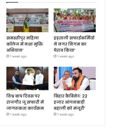
समस्तीपुर महिला
हड़ताली सफाईकर्मियों
कॉलेज में नशा मुक्ति
ने नगर निगम का
अभियान’
घेराव किया’
1 week ago
1 week ago
विश्व बाघ दिवस पर
बिहार कैबिनेट: 22
राजगीर जू सफारी में
हजार आंगनबाड़ी
जागरूकता कार्यक्रम
बहाली को मंजूरी’
1 week ago
1 week ago