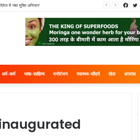
Face
T
ॉलेज में नशा मुक्ति अभियान’
धर्म-कर्म
भाषा-साहित्य
मनोरंजन
स्वास्थ्य-सौंदर्य
खेल
अपराध
 inaugurated