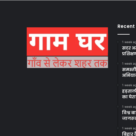
Recent
1 week a
सदर अस
प्रशिक्ष
1 week a
समस्ती
अभिया
1 week a
हड़ताल
का घेर
1 week a
विश्व 
जागरूक
1 week a
बिहार 