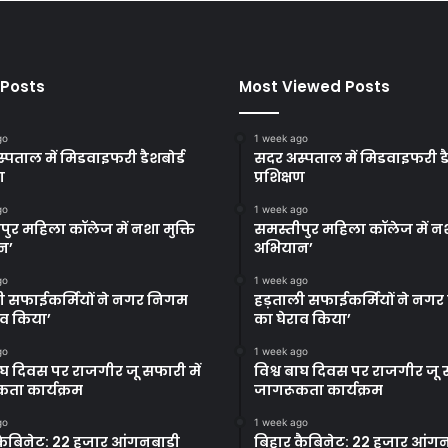
 Posts
Most Viewed Posts
go
1 week ago
्पताल में मिडवाइफरी डैशबोर्ड
सदर अस्पताल में मिडवाइफरी डै
ण
प्रशिक्षण
go
1 week ago
पुर महिला कॉलेज में नशा मुक्ति
समस्तीपुर महिला कॉलेज में नश
न’
अभियान’
go
1 week ago
ी सफाईकर्मियों ने नगर निगम
हड़ताली सफाईकर्मियों ने नग
ाव किया’
का घेराव किया’
go
1 week ago
बाघ दिवस पर राजगीर जू सफारी में
विश्व बाघ दिवस पर राजगीर जू स
ता कार्यक्रम
जागरूकता कार्यक्रम
go
1 week ago
कैबिनेट: 22 हजार आंगनबाड़ी
बिहार कैबिनेट: 22 हजार आंगन