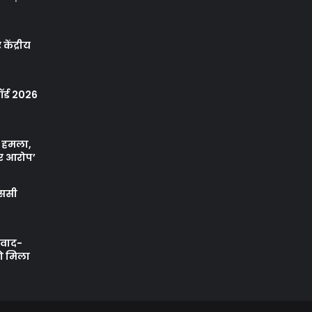
केंद्रीय
र्ड 2026
ा हमला,
र आरोप’
एससी
ी वाद-
को मिला