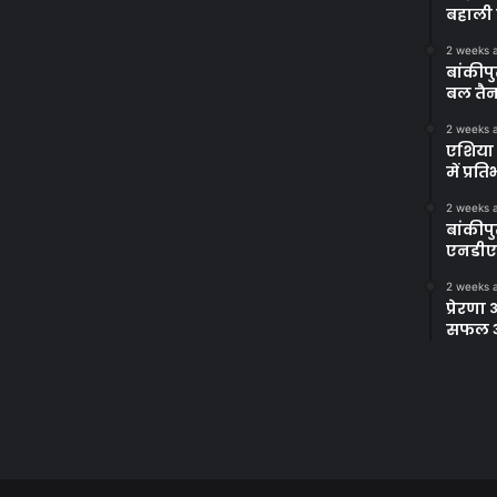
बहाली 
2 weeks 
बांकीपु
बल तैन
2 weeks 
एशिया 
में प्र
2 weeks 
बांकीप
एनडीए
2 weeks 
प्रेरण
सफल अभ