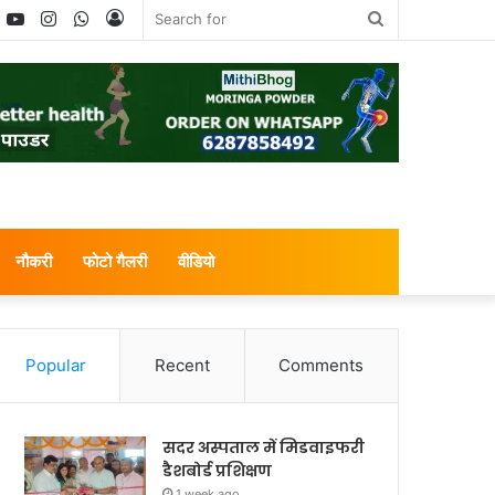
book
witter
YouTube
Instagram
WhatsApp
Log
Search
In
for
नौकरी
फोटो गैलरी
वीडियो
Popular
Recent
Comments
सदर अस्पताल में मिडवाइफरी
डैशबोर्ड प्रशिक्षण
1 week ago