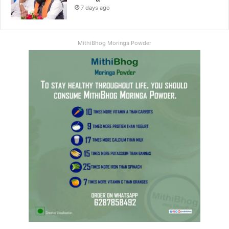
7 days ago
MithiBhog Moringa Powder