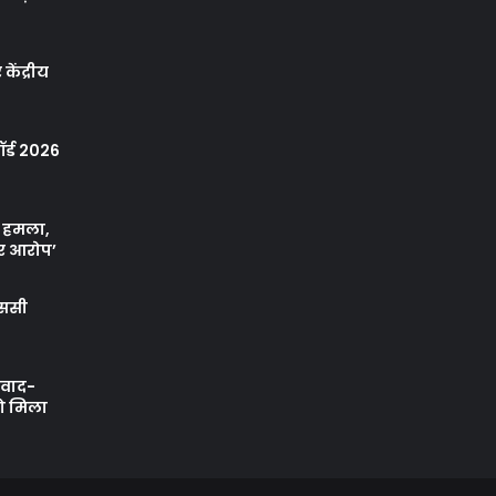
केंद्रीय
र्ड 2026
ा हमला,
र आरोप’
एससी
ी वाद-
को मिला