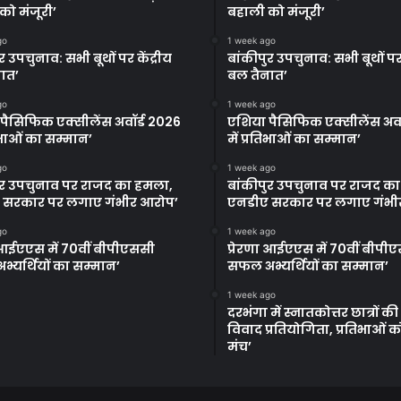
को मंजूरी’
बहाली को मंजूरी’
go
1 week ago
र उपचुनाव: सभी बूथों पर केंद्रीय
बांकीपुर उपचुनाव: सभी बूथों पर 
ात’
बल तैनात’
go
1 week ago
पैसिफिक एक्सीलेंस अवॉर्ड 2026
एशिया पैसिफिक एक्सीलेंस अवॉ
तिभाओं का सम्मान’
में प्रतिभाओं का सम्मान’
go
1 week ago
ुर उपचुनाव पर राजद का हमला,
बांकीपुर उपचुनाव पर राजद क
 सरकार पर लगाए गंभीर आरोप’
एनडीए सरकार पर लगाए गंभी
go
1 week ago
ा आईएएस में 70वीं बीपीएससी
प्रेरणा आईएएस में 70वीं बीपी
्यर्थियों का सम्मान’
सफल अभ्यर्थियों का सम्मान’
1 week ago
दरभंगा में स्नातकोत्तर छात्रों क
विवाद प्रतियोगिता, प्रतिभाओं 
मंच’