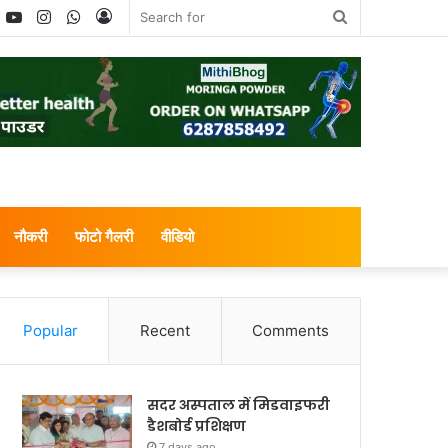
book
witter
YouTube
Instagram
WhatsApp
Log
Search
In
for
नौकरी
फोटो गैलरी
वीडियो
Popular
Recent
Comments
सदर अस्पताल में मिडवाइफरी
डैशबोर्ड प्रशिक्षण
7 days ago