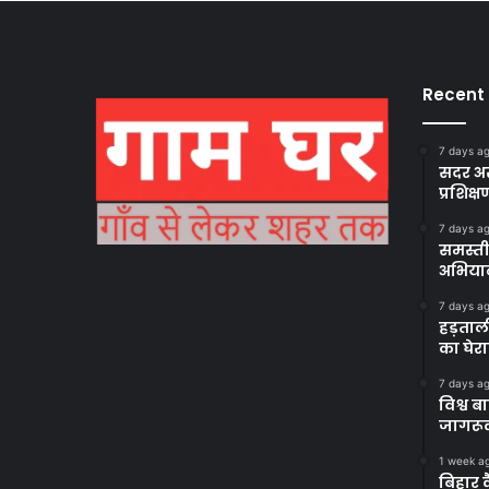
Recent
7 days a
सदर अस
प्रशिक्ष
7 days a
समस्ती
अभिया
7 days a
हड़ताल
का घेर
7 days a
विश्व 
जागरूक
1 week a
बिहार 