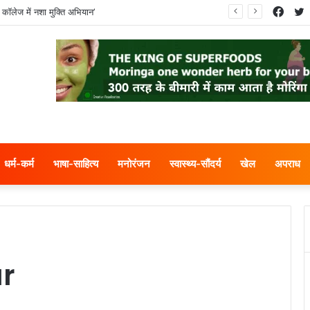
Face
T
 कॉलेज में नशा मुक्ति अभियान’
धर्म-कर्म
भाषा-साहित्य
मनोरंजन
स्वास्थ्य-सौंदर्य
खेल
अपराध
r