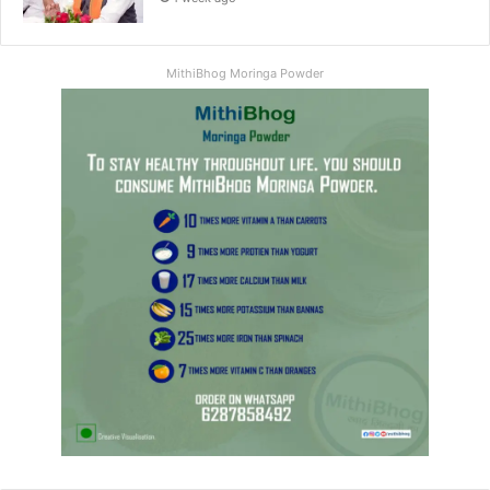
MithiBhog Moringa Powder