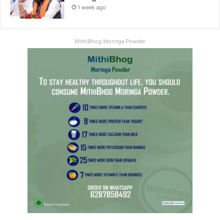
1 week ago
MithiBhog Moringa Powder