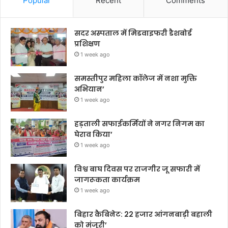
Popular
Recent
Comments
सदर अस्पताल में मिडवाइफरी डैशबोर्ड
प्रशिक्षण
1 week ago
समस्तीपुर महिला कॉलेज में नशा मुक्ति
अभियान’
1 week ago
हड़ताली सफाईकर्मियों ने नगर निगम का
घेराव किया’
1 week ago
विश्व बाघ दिवस पर राजगीर जू सफारी में
जागरूकता कार्यक्रम
1 week ago
बिहार कैबिनेट: 22 हजार आंगनबाड़ी बहाली
को मंजूरी’