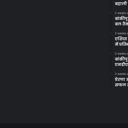
बहाली 
2 weeks 
बांकीपु
बल तैन
2 weeks 
एशिया 
में प्र
2 weeks 
बांकीप
एनडीए
2 weeks 
प्रेरण
सफल अभ