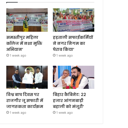
समस्तीपुर महिला
हड़ताली सफाईकर्मियों
कॉलेज में नशा मुक्ति
ने नगर निगम का
अभियान’
घेराव किया’
1 week ago
1 week ago
विश्व बाघ दिवस पर
बिहार कैबिनेट: 22
राजगीर जू सफारी में
हजार आंगनबाड़ी
जागरूकता कार्यक्रम
बहाली को मंजूरी’
1 week ago
1 week ago