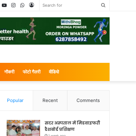
book
witter
YouTube
Instagram
WhatsApp
Log
Search
In
for
नौकरी
फोटो गैलरी
वीडियो
Popular
Recent
Comments
सदर अस्पताल में मिडवाइफरी
डैशबोर्ड प्रशिक्षण
1 week ago