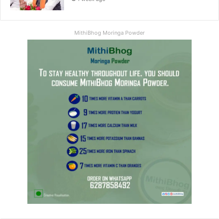
MithiBhog Moringa Powder