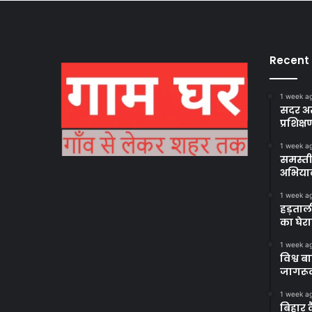
Recent
1 week a
सदर अस
प्रशिक्ष
1 week a
समस्ती
अभिया
1 week a
हड़ताल
का घेर
1 week a
विश्व 
जागरूक
1 week a
बिहार 