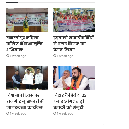
समस्तीपुर महिला
हड़ताली सफाईकर्मियों
कॉलेज में नशा मुक्ति
ने नगर निगम का
अभियान’
घेराव किया’
1 week ago
1 week ago
विश्व बाघ दिवस पर
बिहार कैबिनेट: 22
राजगीर जू सफारी में
हजार आंगनबाड़ी
जागरूकता कार्यक्रम
बहाली को मंजूरी’
1 week ago
1 week ago