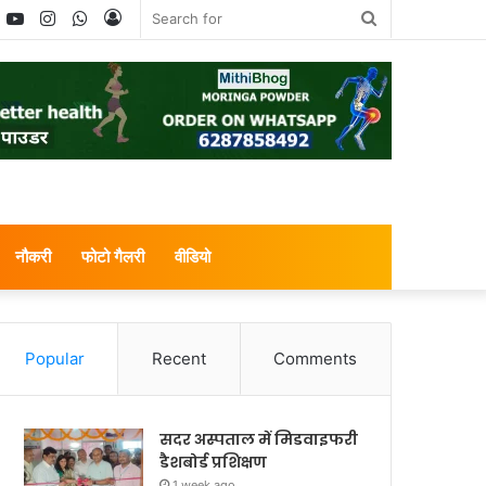
book
witter
YouTube
Instagram
WhatsApp
Log
Search
In
for
नौकरी
फोटो गैलरी
वीडियो
Popular
Recent
Comments
सदर अस्पताल में मिडवाइफरी
डैशबोर्ड प्रशिक्षण
1 week ago