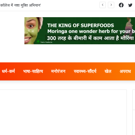
Face
T
कॉलेज में नशा मुक्ति अभियान’
धर्म-कर्म
भाषा-साहित्य
मनोरंजन
स्वास्थ्य-सौंदर्य
खेल
अपराध