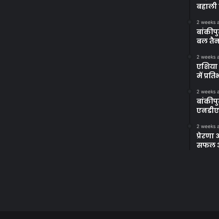
बहाली 
2 weeks 
बांकीपु
बल तैन
2 weeks 
एशिया 
में प्र
2 weeks 
बांकीप
एनडीए
2 weeks 
प्रेरण
सफल अभ