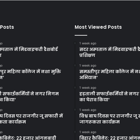
 Posts
Most Viewed Posts
go
1 week ago
्पताल में मिडवाइफरी डैशबोर्ड
सदर अस्पताल में मिडवाइफरी डै
ण
प्रशिक्षण
go
1 week ago
पुर महिला कॉलेज में नशा मुक्ति
समस्तीपुर महिला कॉलेज में नश
न’
अभियान’
go
1 week ago
ी सफाईकर्मियों ने नगर निगम
हड़ताली सफाईकर्मियों ने नग
ाव किया’
का घेराव किया’
go
1 week ago
बाघ दिवस पर राजगीर जू सफारी में
विश्व बाघ दिवस पर राजगीर जू स
ता कार्यक्रम
जागरूकता कार्यक्रम
go
1 week ago
कैबिनेट: 22 हजार आंगनबाड़ी
बिहार कैबिनेट: 22 हजार आंगन