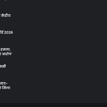
केंद्रीय
र्ड 2026
ा हमला,
र आरोप’
एससी
ी वाद-
को मिला