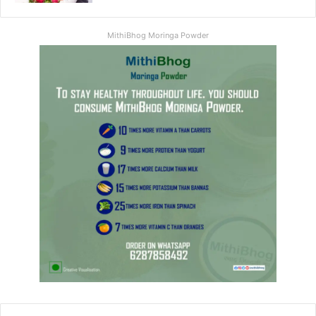
MithiBhog Moringa Powder