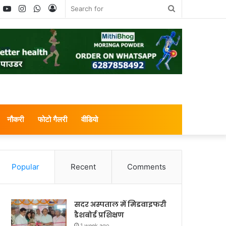
book
witter
YouTube
Instagram
WhatsApp
Log
Search
In
for
नौकरी
फोटो गैलरी
वीडियो
Popular
Recent
Comments
सदर अस्पताल में मिडवाइफरी
डैशबोर्ड प्रशिक्षण
1 week ago