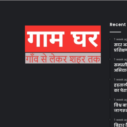
Recent
1 week a
सदर अस
प्रशिक्ष
1 week a
समस्ती
अभिया
1 week a
हड़ताल
का घेर
1 week a
विश्व 
जागरूक
1 week a
बिहार 