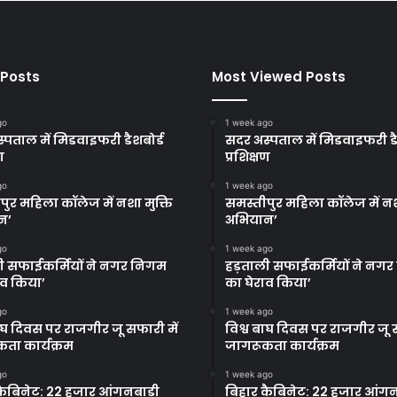
 Posts
Most Viewed Posts
go
1 week ago
्पताल में मिडवाइफरी डैशबोर्ड
सदर अस्पताल में मिडवाइफरी डै
ण
प्रशिक्षण
go
1 week ago
पुर महिला कॉलेज में नशा मुक्ति
समस्तीपुर महिला कॉलेज में नश
न’
अभियान’
go
1 week ago
ी सफाईकर्मियों ने नगर निगम
हड़ताली सफाईकर्मियों ने नग
ाव किया’
का घेराव किया’
go
1 week ago
बाघ दिवस पर राजगीर जू सफारी में
विश्व बाघ दिवस पर राजगीर जू स
ता कार्यक्रम
जागरूकता कार्यक्रम
go
1 week ago
कैबिनेट: 22 हजार आंगनबाड़ी
बिहार कैबिनेट: 22 हजार आंगन