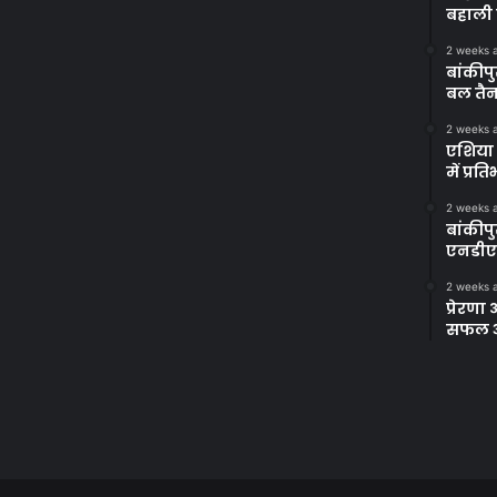
बहाली 
2 weeks 
बांकीपु
बल तैन
2 weeks 
एशिया 
में प्र
2 weeks 
बांकीप
एनडीए
2 weeks 
प्रेरण
सफल अभ