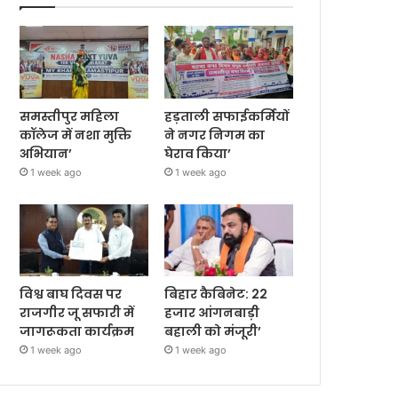
समस्तीपुर महिला
हड़ताली सफाईकर्मियों
कॉलेज में नशा मुक्ति
ने नगर निगम का
अभियान’
घेराव किया’
1 week ago
1 week ago
विश्व बाघ दिवस पर
बिहार कैबिनेट: 22
राजगीर जू सफारी में
हजार आंगनबाड़ी
जागरूकता कार्यक्रम
बहाली को मंजूरी’
1 week ago
1 week ago