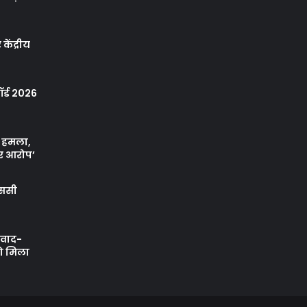
केंद्रीय
र्ड 2026
ा हमला,
र आरोप’
एससी
ी वाद-
को मिला