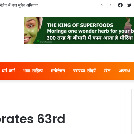
Face
T
ॉलेज में नशा मुक्ति अभियान’
धर्म-कर्म
भाषा-साहित्य
मनोरंजन
स्वास्थ्य-सौंदर्य
खेल
अपराध
rates 63rd