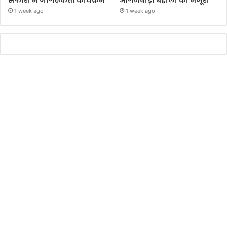
सफारी में जागरूकता कार्यक्रम
आंगनबाड़ी बहाली को मंजूरी’
1 week ago
1 week ago