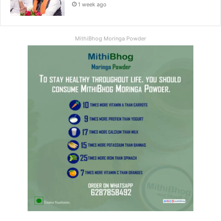
1 week ago
MithiBhog Moringa Powder