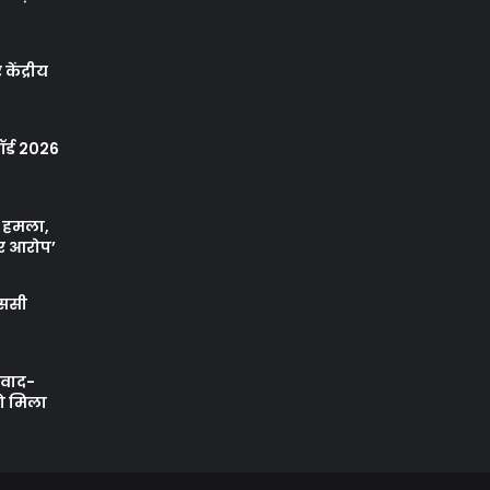
केंद्रीय
र्ड 2026
ा हमला,
र आरोप’
एससी
ी वाद-
को मिला