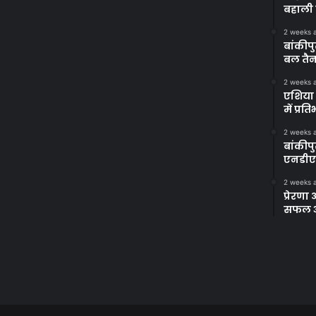
बहाली 
2 weeks 
बांकीपु
बल तैन
2 weeks 
एशिया 
में प्र
2 weeks 
बांकीप
एनडीए
2 weeks 
प्रेरण
सफल अभ