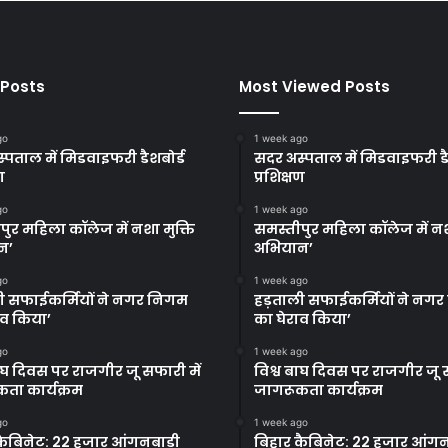
 Posts
Most Viewed Posts
go
1 week ago
्पताल में मिडवाइफरी डैशबोर्ड
सदर अस्पताल में मिडवाइफरी डै
ण
प्रशिक्षण
go
1 week ago
पुर महिला कॉलेज में नशा मुक्ति
समस्तीपुर महिला कॉलेज में नश
न’
अभियान’
go
1 week ago
ी सफाईकर्मियों ने नगर निगम
हड़ताली सफाईकर्मियों ने नग
ाव किया’
का घेराव किया’
go
1 week ago
बाघ दिवस पर राजगीर जू सफारी में
विश्व बाघ दिवस पर राजगीर जू स
ता कार्यक्रम
जागरूकता कार्यक्रम
go
1 week ago
कैबिनेट: 22 हजार आंगनबाड़ी
बिहार कैबिनेट: 22 हजार आंगन