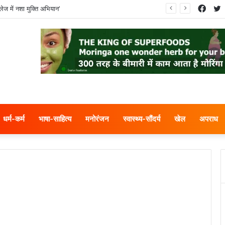
Face
T
ेज में नशा मुक्ति अभियान’
धर्म-कर्म
भाषा-साहित्य
मनोरंजन
स्वास्थ्य-सौंदर्य
खेल
अपराध