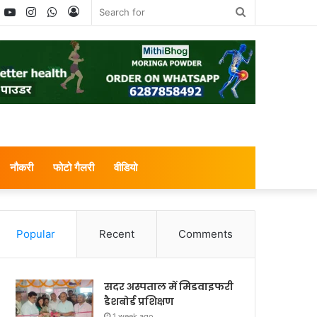
book
witter
YouTube
Instagram
WhatsApp
Log
Search
In
for
नौकरी
फोटो गैलरी
वीडियो
Popular
Recent
Comments
सदर अस्पताल में मिडवाइफरी
डैशबोर्ड प्रशिक्षण
1 week ago