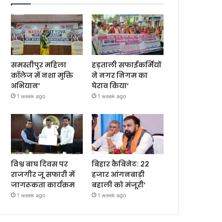
समस्तीपुर महिला
हड़ताली सफाईकर्मियों
कॉलेज में नशा मुक्ति
ने नगर निगम का
अभियान’
घेराव किया’
1 week ago
1 week ago
विश्व बाघ दिवस पर
बिहार कैबिनेट: 22
राजगीर जू सफारी में
हजार आंगनबाड़ी
जागरूकता कार्यक्रम
बहाली को मंजूरी’
1 week ago
1 week ago