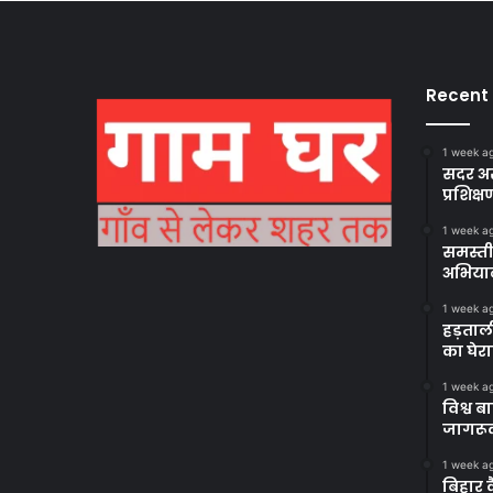
Recent
1 week a
सदर अस
प्रशिक्ष
1 week a
समस्ती
अभिया
1 week a
हड़ताल
का घेर
1 week a
विश्व 
जागरूक
1 week a
बिहार 