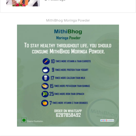
MithiBhog Moringa Powder