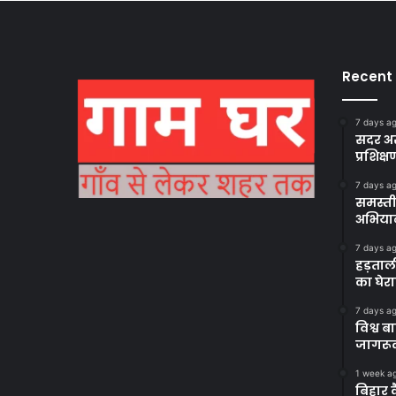
Recent
7 days a
सदर अस
प्रशिक्ष
7 days a
समस्ती
अभिया
7 days a
हड़ताल
का घेर
7 days a
विश्व 
जागरूक
1 week a
बिहार 