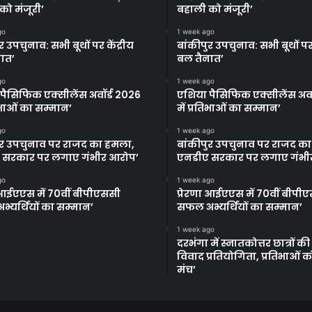
को मंजूरी’
बहाली को मंजूरी’
go
1 week ago
र उपचुनाव: सभी बूथों पर केंद्रीय
बांकीपुर उपचुनाव: सभी बूथों पर 
ात’
बल तैनात’
go
1 week ago
पैसिफिक एक्सीलेंस अवॉर्ड 2026
एशिया पैसिफिक एक्सीलेंस अवॉ
तिभाओं का सम्मान’
में प्रतिभाओं का सम्मान’
go
1 week ago
ुर उपचुनाव पर राजद का हमला,
बांकीपुर उपचुनाव पर राजद क
 सरकार पर लगाए गंभीर आरोप’
एनडीए सरकार पर लगाए गंभी
go
1 week ago
ा आईएएस में 70वीं बीपीएससी
प्रेरणा आईएएस में 70वीं बीपी
्यर्थियों का सम्मान’
सफल अभ्यर्थियों का सम्मान’
1 week ago
दरभंगा में स्नातकोत्तर छात्रों क
विवाद प्रतियोगिता, प्रतिभाओं 
मंच’