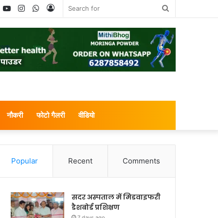
book
witter
YouTube
Instagram
WhatsApp
Log
Search
In
for
नौकरी
फोटो गैलरी
वीडियो
Popular
Recent
Comments
सदर अस्पताल में मिडवाइफरी
डैशबोर्ड प्रशिक्षण
7 days ago