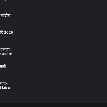
केंद्रीय
र्ड 2026
ा हमला,
र आरोप’
एससी
ी वाद-
को मिला