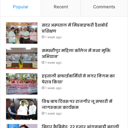
Popular
Recent
Comments
सदर अस्पताल में मिडवाइफरी डैशबोर्ड
प्रशिक्षण
1 week ago
समस्तीपुर महिला कॉलेज में नशा मुक्ति
अभियान’
1 week ago
हड़ताली सफाईकर्मियों ने नगर निगम का
घेराव किया’
1 week ago
विश्व बाघ दिवस पर राजगीर जू सफारी में
जागरूकता कार्यक्रम
1 week ago
बिहार कैबिनेट: 22 हजार आंगनबाड़ी बहाली