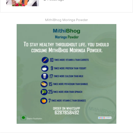
MithiBhog Moringa Powder