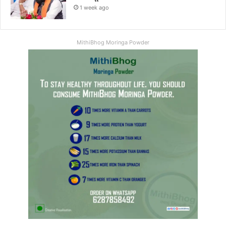
1 week ago
MithiBhog Moringa Powder