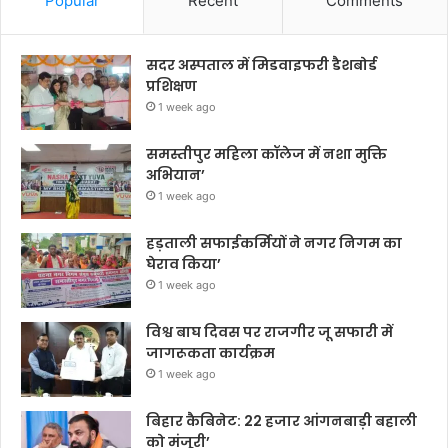
Popular
Recent
Comments
सदर अस्पताल में मिडवाइफरी डैशबोर्ड
प्रशिक्षण
1 week ago
समस्तीपुर महिला कॉलेज में नशा मुक्ति
अभियान’
1 week ago
हड़ताली सफाईकर्मियों ने नगर निगम का
घेराव किया’
1 week ago
विश्व बाघ दिवस पर राजगीर जू सफारी में
जागरूकता कार्यक्रम
1 week ago
बिहार कैबिनेट: 22 हजार आंगनबाड़ी बहाली
को मंजूरी’