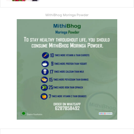
MithiBhog Moringa Powder