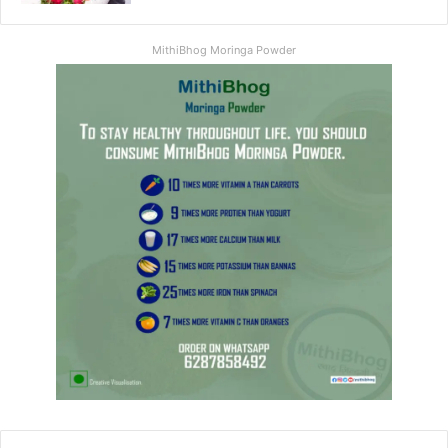
MithiBhog Moringa Powder