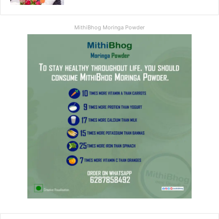
MithiBhog Moringa Powder