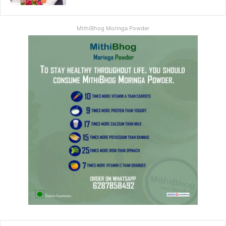
MithiBhog Moringa Powder