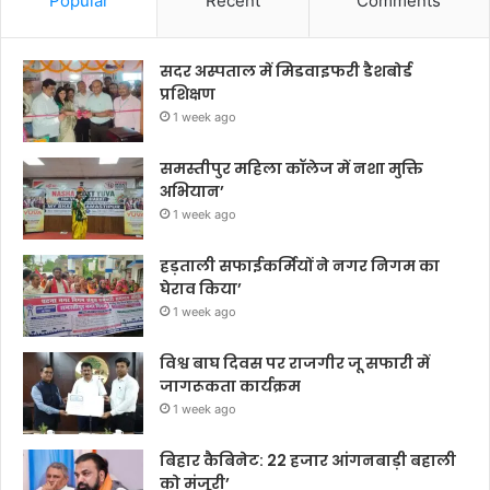
Popular
Recent
Comments
सदर अस्पताल में मिडवाइफरी डैशबोर्ड
प्रशिक्षण
1 week ago
समस्तीपुर महिला कॉलेज में नशा मुक्ति
अभियान’
1 week ago
हड़ताली सफाईकर्मियों ने नगर निगम का
घेराव किया’
1 week ago
विश्व बाघ दिवस पर राजगीर जू सफारी में
जागरूकता कार्यक्रम
1 week ago
बिहार कैबिनेट: 22 हजार आंगनबाड़ी बहाली
को मंजूरी’