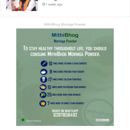
1 week ago
MithiBhog Moringa Powder