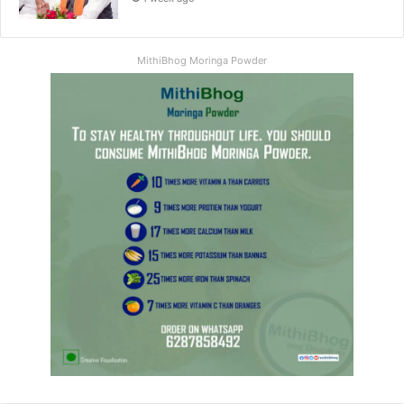
MithiBhog Moringa Powder