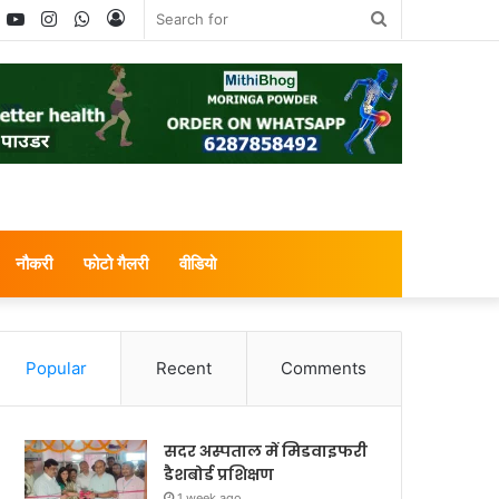
book
witter
YouTube
Instagram
WhatsApp
Log
Search
In
for
नौकरी
फोटो गैलरी
वीडियो
Popular
Recent
Comments
सदर अस्पताल में मिडवाइफरी
डैशबोर्ड प्रशिक्षण
1 week ago