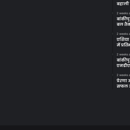
बहाली 
2 weeks 
बांकीपु
बल तैन
2 weeks 
एशिया 
में प्र
2 weeks 
बांकीप
एनडीए
2 weeks 
प्रेरण
सफल अभ