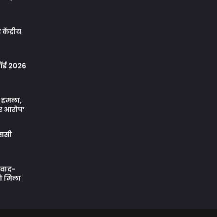
केंद्रीय
र्ड 2026
ा हमला,
र आरोप’
एससी
ी वाद-
को मिला