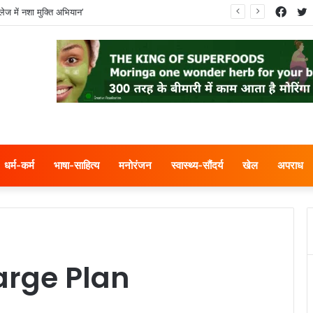
Face
T
ेज में नशा मुक्ति अभियान’
धर्म-कर्म
भाषा-साहित्य
मनोरंजन
स्वास्थ्य-सौंदर्य
खेल
अपराध
rge Plan