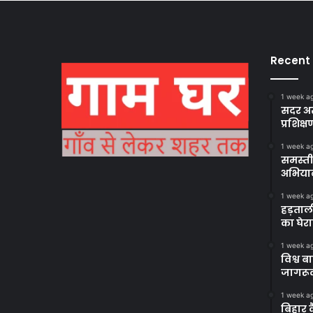
Recent
1 week a
सदर अस
प्रशिक्ष
1 week a
समस्ती
अभिया
1 week a
हड़ताल
का घेर
1 week a
विश्व 
जागरूक
1 week a
बिहार 