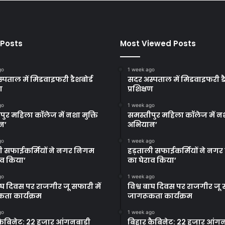
 Posts
Most Viewed Posts
go
1 week ago
्पताल में मिडवाइफरी डैशबोर्ड
सदर अस्पताल में मिडवाइफरी डै
ण
प्रशिक्षण
go
1 week ago
पुर महिला कॉलेज में नशा मुक्ति
समस्तीपुर महिला कॉलेज में नश
न’
अभियान’
go
1 week ago
ी सफाईकर्मियों ने नगर निगम
हड़ताली सफाईकर्मियों ने नग
ाव किया’
का घेराव किया’
go
1 week ago
बाघ दिवस पर राजगीर जू सफारी में
विश्व बाघ दिवस पर राजगीर जू स
ता कार्यक्रम
जागरूकता कार्यक्रम
go
1 week ago
कैबिनेट: 22 हजार आंगनबाड़ी
बिहार कैबिनेट: 22 हजार आंगन