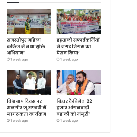
समस्तीपुर महिला
हड़ताली सफाईकर्मियों
कॉलेज में नशा मुक्ति
ने नगर निगम का
अभियान’
घेराव किया’
1 week ago
1 week ago
विश्व बाघ दिवस पर
बिहार कैबिनेट: 22
राजगीर जू सफारी में
हजार आंगनबाड़ी
जागरूकता कार्यक्रम
बहाली को मंजूरी’
1 week ago
1 week ago