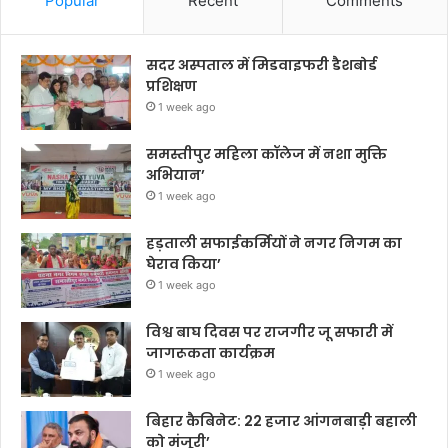
Popular
Recent
Comments
सदर अस्पताल में मिडवाइफरी डैशबोर्ड
प्रशिक्षण
1 week ago
समस्तीपुर महिला कॉलेज में नशा मुक्ति
अभियान’
1 week ago
हड़ताली सफाईकर्मियों ने नगर निगम का
घेराव किया’
1 week ago
विश्व बाघ दिवस पर राजगीर जू सफारी में
जागरूकता कार्यक्रम
1 week ago
बिहार कैबिनेट: 22 हजार आंगनबाड़ी बहाली
को मंजूरी’