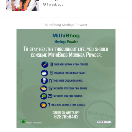
1 week ago
MithiBhog Moringa Powder