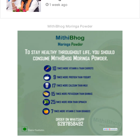
1 week ago
MithiBhog Moringa Powder