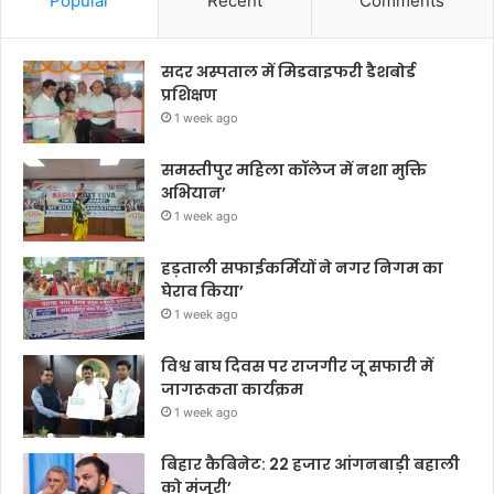
Popular
Recent
Comments
सदर अस्पताल में मिडवाइफरी डैशबोर्ड
प्रशिक्षण
1 week ago
समस्तीपुर महिला कॉलेज में नशा मुक्ति
अभियान’
1 week ago
हड़ताली सफाईकर्मियों ने नगर निगम का
घेराव किया’
1 week ago
विश्व बाघ दिवस पर राजगीर जू सफारी में
जागरूकता कार्यक्रम
1 week ago
बिहार कैबिनेट: 22 हजार आंगनबाड़ी बहाली
को मंजूरी’