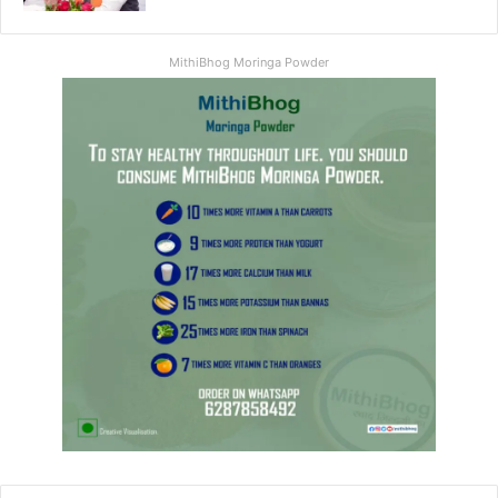
MithiBhog Moringa Powder