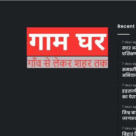
Recent
7 days a
सदर अस
प्रशिक्ष
7 days a
समस्ती
अभिया
7 days a
हड़ताल
का घेर
7 days a
विश्व 
जागरूक
7 days a
बिहार 