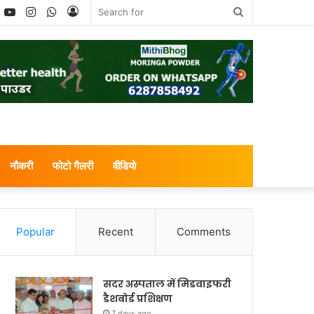
book
witter
YouTube
Instagram
WhatsApp
Log
Search
In
for
नौकरी
फोटो गैलरी
वीडियो
Popular
Recent
Comments
सदर अस्पताल में मिडवाइफरी
डैशबोर्ड प्रशिक्षण
7 days ago