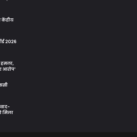
केंद्रीय
र्ड 2026
ा हमला,
र आरोप’
एससी
ी वाद-
को मिला