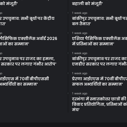
को मंजूरी’
बहाली को मंजूरी’
go
1 week ago
र उपचुनाव: सभी बूथों पर केंद्रीय
बांकीपुर उपचुनाव: सभी बूथों पर 
ात’
बल तैनात’
go
1 week ago
पैसिफिक एक्सीलेंस अवॉर्ड 2026
एशिया पैसिफिक एक्सीलेंस अवॉ
तिभाओं का सम्मान’
में प्रतिभाओं का सम्मान’
go
1 week ago
ुर उपचुनाव पर राजद का हमला,
बांकीपुर उपचुनाव पर राजद क
 सरकार पर लगाए गंभीर आरोप’
एनडीए सरकार पर लगाए गंभी
go
1 week ago
ा आईएएस में 70वीं बीपीएससी
प्रेरणा आईएएस में 70वीं बीपी
्यर्थियों का सम्मान’
सफल अभ्यर्थियों का सम्मान’
1 week ago
दरभंगा में स्नातकोत्तर छात्रों क
विवाद प्रतियोगिता, प्रतिभाओं 
मंच’