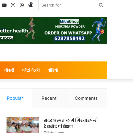
book
witter
YouTube
Instagram
WhatsApp
Log
Search
In
for
नौकरी
फोटो गैलरी
वीडियो
Popular
Recent
Comments
सदर अस्पताल में मिडवाइफरी
डैशबोर्ड प्रशिक्षण
7 days ago