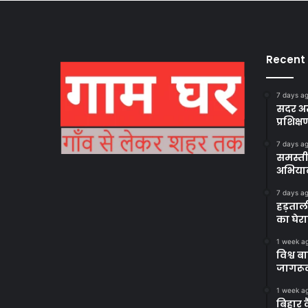
Recent
7 days a
सदर अस
प्रशिक्ष
7 days a
समस्ती
अभिया
7 days a
हड़ताल
का घेर
1 week a
विश्व 
जागरूक
1 week a
बिहार 