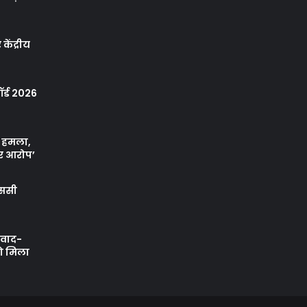
केंद्रीय
र्ड 2026
ा हमला,
र आरोप’
एससी
ी वाद-
को मिला