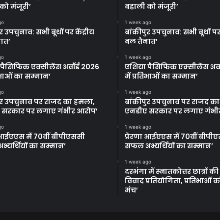
को मंजूरी’
बहाली को मंजूरी’
go
1 week ago
र उपचुनाव: सभी बूथों पर केंद्रीय
बांकीपुर उपचुनाव: सभी बूथों पर 
ात’
बल तैनात’
go
1 week ago
पैसिफिक एक्सीलेंस अवॉर्ड 2026
एशिया पैसिफिक एक्सीलेंस अवॉ
तिभाओं का सम्मान’
में प्रतिभाओं का सम्मान’
go
1 week ago
ुर उपचुनाव पर राजद का हमला,
बांकीपुर उपचुनाव पर राजद क
 सरकार पर लगाए गंभीर आरोप’
एनडीए सरकार पर लगाए गंभी
go
1 week ago
ा आईएएस में 70वीं बीपीएससी
प्रेरणा आईएएस में 70वीं बीपी
्यर्थियों का सम्मान’
सफल अभ्यर्थियों का सम्मान’
1 week ago
दरभंगा में स्नातकोत्तर छात्रों क
विवाद प्रतियोगिता, प्रतिभाओं 
मंच’