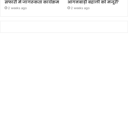
सफारी में जागरूकता कार्यक्रम
आंगनबाड़ी बहाली को मंजूरी’
2 weeks ago
2 weeks ago