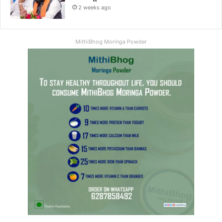
2 weeks ago
MithiBhog Moringa Powder