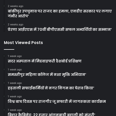
2 weeks ago
बांकीपुर उपचुनाव पर राजद का हमला, एनडीए सरकार पर लगाए
गंभीर आरोप’
2 weeks ago
प्रेरणा आईएएस में 70वीं बीपीएससी सफल अभ्यर्थियों का सम्मान’
Most Viewed Posts
1 week ago
सदर अस्पताल में मिडवाइफरी डैशबोर्ड प्रशिक्षण
1 week ago
समस्तीपुर महिला कॉलेज में नशा मुक्ति अभियान’
1 week ago
हड़ताली सफाईकर्मियों ने नगर निगम का घेराव किया’
1 week ago
विश्व बाघ दिवस पर राजगीर जू सफारी में जागरूकता कार्यक्रम
1 week ago
बिहार कैबिनेट: 22 हजार आंगनबाड़ी बहाली को मंजूरी’