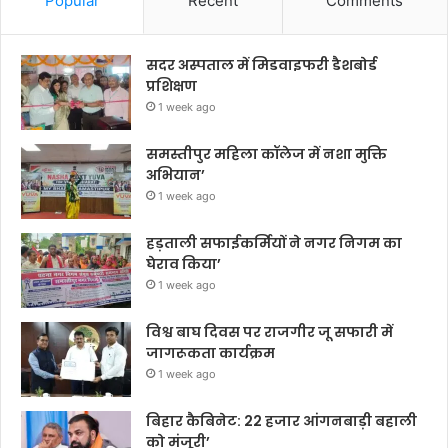
Popular
Recent
Comments
सदर अस्पताल में मिडवाइफरी डैशबोर्ड
प्रशिक्षण
1 week ago
समस्तीपुर महिला कॉलेज में नशा मुक्ति
अभियान’
1 week ago
हड़ताली सफाईकर्मियों ने नगर निगम का
घेराव किया’
1 week ago
विश्व बाघ दिवस पर राजगीर जू सफारी में
जागरूकता कार्यक्रम
1 week ago
बिहार कैबिनेट: 22 हजार आंगनबाड़ी बहाली
को मंजूरी’