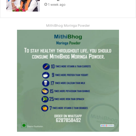
1 week ago
MithiBhog Moringa Powder