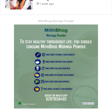
1 week ago
MithiBhog Moringa Powder