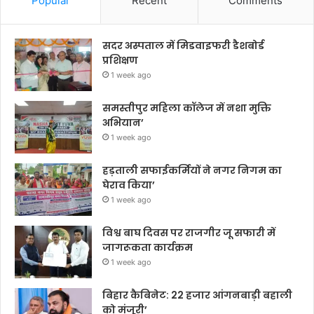
Popular
Recent
Comments
सदर अस्पताल में मिडवाइफरी डैशबोर्ड
प्रशिक्षण
1 week ago
समस्तीपुर महिला कॉलेज में नशा मुक्ति
अभियान’
1 week ago
हड़ताली सफाईकर्मियों ने नगर निगम का
घेराव किया’
1 week ago
विश्व बाघ दिवस पर राजगीर जू सफारी में
जागरूकता कार्यक्रम
1 week ago
बिहार कैबिनेट: 22 हजार आंगनबाड़ी बहाली
को मंजूरी’