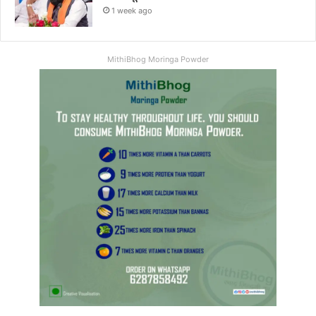
1 week ago
MithiBhog Moringa Powder