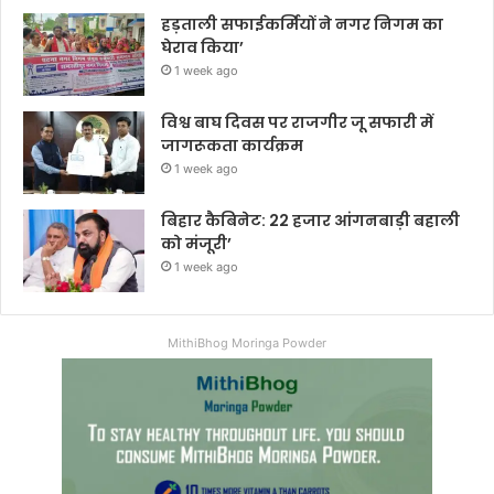
हड़ताली सफाईकर्मियों ने नगर निगम का
घेराव किया’
1 week ago
विश्व बाघ दिवस पर राजगीर जू सफारी में
जागरूकता कार्यक्रम
1 week ago
बिहार कैबिनेट: 22 हजार आंगनबाड़ी बहाली
को मंजूरी’
1 week ago
MithiBhog Moringa Powder