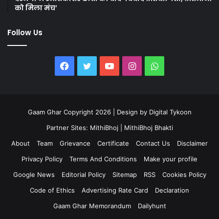
को मिला मंच’
Follow Us
Facebook
Twitter
YouTube
Instagram
WhatsApp
Gaam Ghar Copyright 2026 | Design by
Digital Tykoon
Partner Sites:
MithiBhoj
|
MithiBhoj Bhakti
About
Team
Grievance
Certificate
Contact Us
Disclaimer
Privacy Policy
Terms And Conditions
Make your profile
Google News
Editorial Policy
Sitemap
RSS
Cookies Policy
Code of Ethics
Advertising Rate Card
Declaration
Gaam Ghar Memorandum
Dailyhunt