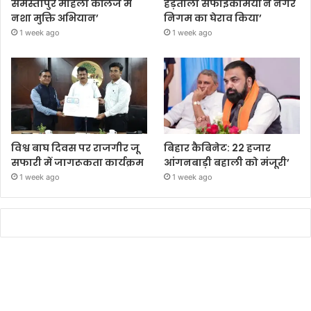
समस्तीपुर महिला कॉलेज में
हड़ताली सफाईकर्मियों ने नगर
नशा मुक्ति अभियान’
निगम का घेराव किया’
1 week ago
1 week ago
विश्व बाघ दिवस पर राजगीर जू
बिहार कैबिनेट: 22 हजार
सफारी में जागरूकता कार्यक्रम
आंगनबाड़ी बहाली को मंजूरी’
1 week ago
1 week ago